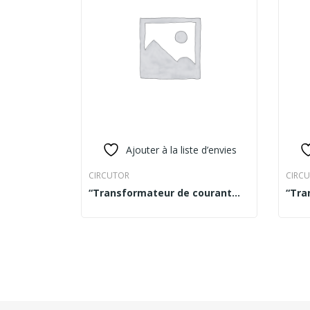
Ajouter à la liste d’envies
CIRCUTOR
CIRC
“Transformateur de courant
“Tra
READ MORE
REA
150/5A D=22mm MODELE TC5”
150/