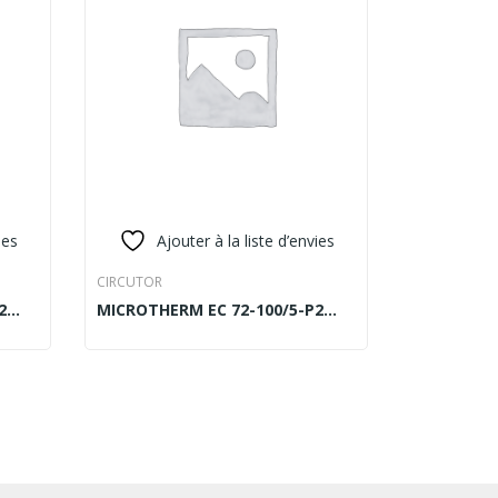
ies
Ajouter à la liste d’envies
CIRCUTOR
2
MICROTHERM EC 72-100/5-P2
READ MORE
AMPEREMETER