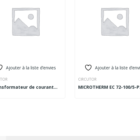
Ajouter à la liste d’envies
Ajouter à la liste d’env
UTOR
CIRCUTOR
nsformateur de courant
MICROTHERM EC 72-100/5-P
D MORE
READ MORE
5A D=22mm MODELE TC5”
AMPEREMETER