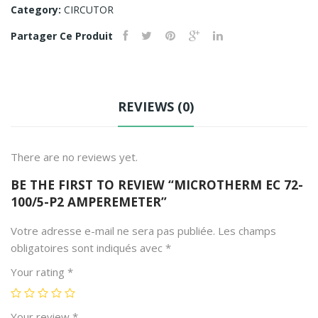
ur
e
Category:
CIRCUTOR
de
UCF
Partager Ce Produit
cou
C21
rant
2 –
150
Arb
/5A
re:
REVIEWS (0)
D=
60
22
mm
There are no reviews yet.
mm
BE THE FIRST TO REVIEW “MICROTHERM EC 72-
MO
100/5-P2 AMPEREMETER”
DEL
E
Votre adresse e-mail ne sera pas publiée.
Les champs
TC5
obligatoires sont indiqués avec
*
”
Your rating
*
Your review
*