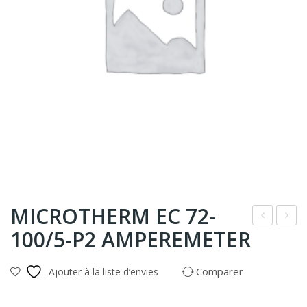
MICROTHERM EC 72-
100/5-P2 AMPEREMETER
Tra
oîti
nsf
er
Comparer
Ajouter à la liste d’envies
orm
de
ate
brid