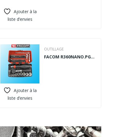
Ajouter à la
Ajo
liste d’envies
liste d
OUTILLAGE
FACOM R360NANO.PG
COFFRET 1/4″
Ajouter à la
Ajo
liste d’envies
liste d