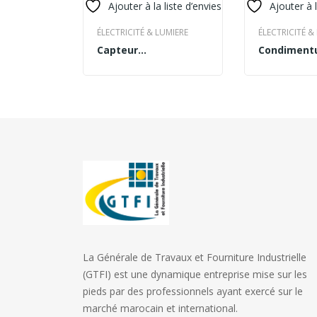
Ajouter à la liste d’envies
Ajouter à l
ÉLECTRICITÉ & LUMIERE
ÉLECTRICITÉ &
Capteur
Condimen
BUY PRODUCT
READ MORE
photoélectrique
posuere co
Omron
urna
E3F2R2RB41M1ME
La Générale de Travaux et Fourniture Industrielle
(GTFI) est une dynamique entreprise mise sur les
pieds par des professionnels ayant exercé sur le
marché marocain et international.