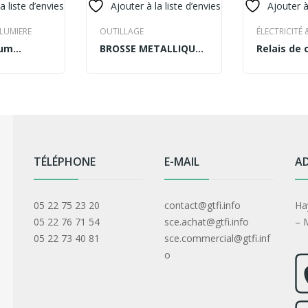
a liste d’envies
Ajouter à la liste d’envies
Ajouter à
 LUMIERE
OUTILLAGE
ÉLECTRICITÉ 
tum
BROSSE METALLIQUE
Relais de 
READ MORE
READ MOR
nsectetur
pour meuleuse SE
EASY512-A
COUPE ONDULE
TÉLÉPHONE
E-MAIL
AD
05 22 75 23 20
contact@gtfi.info
Ha
05 22 76 71 54
sce.achat@gtfi.info
– 
05 22 73 40 81
sce.commercial@gtfi.inf
o