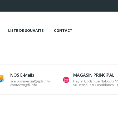
LISTE DE SOUHAITS
CONTACT
NOS E-Mails
MAGASIN PRINCIPAL
sce.commercial@gtfi.info
Hay al Qods Rue Nabouls N
contact@gtfi.info
56 Bernoussi Casablanca –