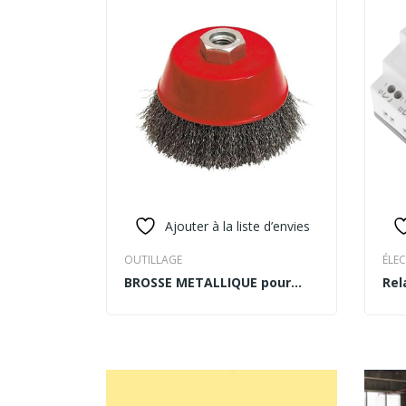
Ajouter à la liste d’envies
OUTILLAGE
ÉLEC
BROSSE METALLIQUE pour
Rel
READ MORE
RE
meuleuse SE COUPE ONDULE
AC-