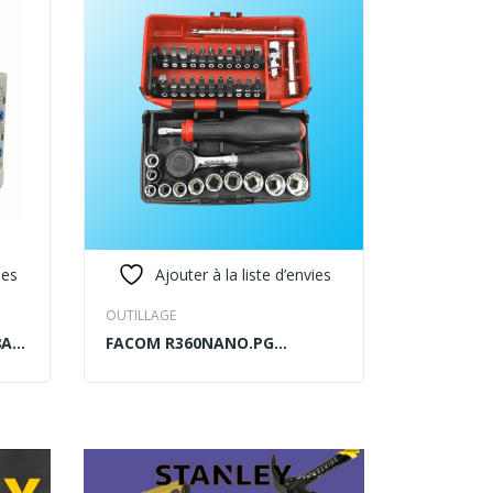
ies
Ajouter à la liste d’envies
Ajo
OUTILLAGE
SANITAIRE
A;
FACOM R360NANO.PG
RACCORD
READ MORE
READ MO
COFFRET 1/4″
GALVANIS