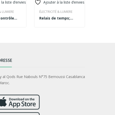
 la liste d’envies
Ajouter à la liste d’envies
Ajouter 
& LUMIERE
ÉLECTRICITÉ & LUMIERE
NETTOYAG
contrôle
Relais de temps;
Sac POUB
E
READ MORE
READ MO
C-RCX
250VAC/8A;
80*120 r
24÷230VAC; 24VDC;
DIN
RESSE
y al Qods Rue Nabouls N°75 Bernoussi Casablanca
Maroc.