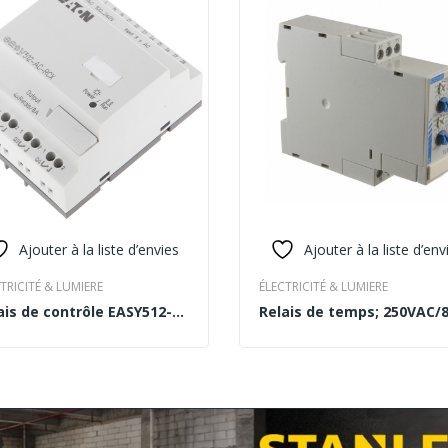
Ajouter à la liste d’envies
Ajouter à la liste d’env
TRICITÉ & LUMIERE
ÉLECTRICITÉ & LUMIERE
ais de contrôle EASY512-
Relais de temps; 250VAC/8
AD MORE
READ MORE
RCX
24÷230VAC; 24VDC; DIN