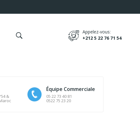
Appelez-vous:
+212 5 22 76 71 54
Équipe Commerciale
°54 &
05 22 73 40 81
 Maroc
0522 75 23 20