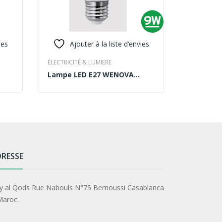
ies
Ajouter à la liste d’envies
Ajo
ÉLECTRICITÉ & LUMIERE
ÉLECTRICIT
Lampe LED E27 WENOVA
WT45-P6
READ MORE
READ MO
Topage 9W
PROXIMI
PHOTOÉL
RESSE
y al Qods Rue Nabouls N°75 Bernoussi Casablanca
Maroc.