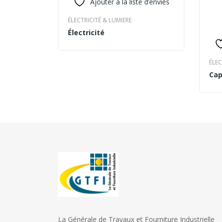
Ajouter à la liste d’envies
ÉLECTRICITÉ & LUMIERE
Électricité
READ MORE
ÉLEC
Cap
BU
Om
La Générale de Travaux et Fourniture Industrielle