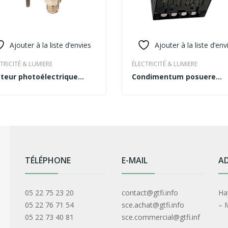
Ajouter à la liste d’envies
Ajouter à la liste d’env
TRICITÉ & LUMIERE
ÉLECTRICITÉ & LUMIERE
teur photoélectrique
Condimentum posuere
Y PRODUCT
READ MORE
ron E3F2R2RB41M1ME
consectetur urna
TÉLÉPHONE
E-MAIL
AD
05 22 75 23 20
contact@gtfi.info
Ha
05 22 76 71 54
sce.achat@gtfi.info
– 
05 22 73 40 81
sce.commercial@gtfi.inf