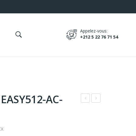
Appelez-vous:
+212 5 22 76 71 54
e EASY512-AC-
RO
elai
SSE
s
ME
de
CX
TAL
tem