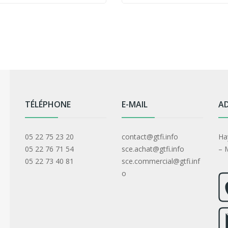
TÉLÉPHONE
E-MAIL
AD
05 22 75 23 20
contact@gtfi.info
Ha
05 22 76 71 54
sce.achat@gtfi.info
– 
05 22 73 40 81
sce.commercial@gtfi.inf
o