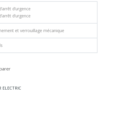
joy
Asp
’arrêt d’urgence
stic
irat
’arrêt d’urgence
k
or
bidi
de
hement et verrouillage mécanique
rect
gra
ds
ionn
dina
el
SC
parer
HN
EID
ER
 ELECTRIC
XD
4PA
22