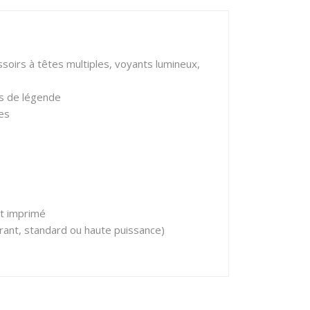
soirs à têtes multiples, voyants lumineux,
es de légende
es
it imprimé
urant, standard ou haute puissance)