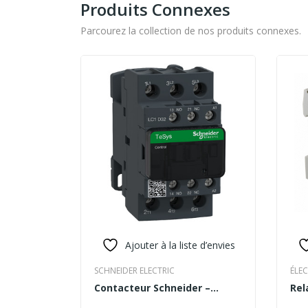
Produits Connexes
Parcourez la collection de nos produits connexes.
Ajouter à la liste d’envies
SCHNEIDER ELECTRIC
ÉLEC
Contacteur Schneider –
Rel
READ MORE
RE
LC1D32M7 TESYS
24÷