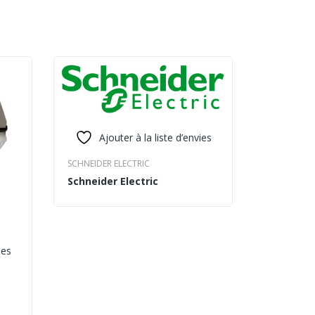
Ajouter à la liste d’envies
SCHNEIDER ELECTRIC
Schneider Electric
READ MORE
ies
Ajo
SCHNEIDER 
Relais d
READ MO
thermiqu