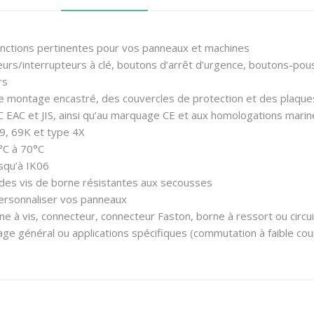
nctions pertinentes pour vos panneaux et machines
urs/interrupteurs à clé, boutons d’arrêt d’urgence, boutons-pous
rs
de montage encastré, des couvercles de protection et des plaqu
 EAC et JIS, ainsi qu’au marquage CE et aux homologations marin
69, 69K et type 4X
°C à 70°C
squ’à IK06
 des vis de borne résistantes aux secousses
ersonnaliser vos panneaux
ne à vis, connecteur, connecteur Faston, borne à ressort ou circu
age général ou applications spécifiques (commutation à faible co