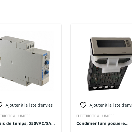
Ajouter à la liste d’envies
Ajouter à la liste d’env
TRICITÉ & LUMIERE
ÉLECTRICITÉ & LUMIERE
ais de temps; 250VAC/8A;
Condimentum posuere
AD MORE
READ MORE
230VAC; 24VDC; DIN
consectetur urna