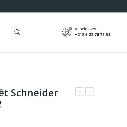
Appelez-vous:
+212 5 22 76 71 54
rêt Schneider
ont
osc
2
rôle
h
ur
ALS
de
25