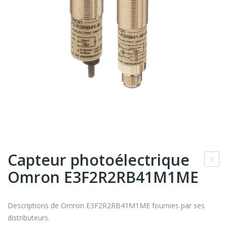
Capteur photoélectrique
Omron E3F2R2RB41M1ME
ond
ime
ntu
Descriptions de Omron E3F2R2RB41M1ME fournies par ses
m
distributeurs.