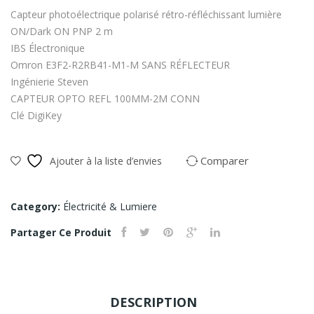
pos
Capteur photoélectrique polarisé rétro-réfléchissant lumière
uer
ON/Dark ON PNP 2 m
e
IBS Électronique
con
Omron E3F2-R2RB41-M1-M SANS RÉFLECTEUR
Ingénierie Steven
sec
CAPTEUR OPTO REFL 100MM-2M CONN
tet
Clé DigiKey
ur
urn
Comparer
Ajouter à la liste d’envies
a
Category:
Électricité & Lumiere
Partager Ce Produit
DESCRIPTION