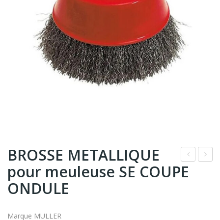
BROSSE METALLIQUE
pour meuleuse SE COUPE
ond
elai
ime
s
ONDULE
ntu
de
m
con
Marque MULLER