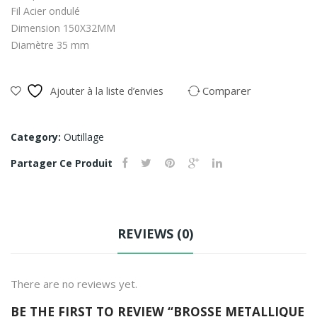
pos
trôl
Fil Acier ondulé
uer
e
Dimension 150X32MM
e
EAS
Diamètre 35 mm
con
Y51
sec
2-
Comparer
Ajouter à la liste d’envies
tet
AC-
ur
RCX
Category:
Outillage
urn
a
Partager Ce Produit
REVIEWS (0)
There are no reviews yet.
BE THE FIRST TO REVIEW “BROSSE METALLIQUE