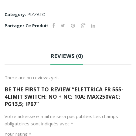
595
urit
712
é
Category:
PIZZATO
MA
PIL
Partager Ce Produit
2.5/
Z
6-
774
CPE
306
Ter
|
REVIEWS (0)
min
PN
al
OZ
There are no reviews yet.
Blo
X2.
cks
1
BE THE FIRST TO REVIEW “ELETTRICA FR 555-
Fee
24V
4LIMIT SWITCH; NO + NC; 10A; MAX250VAC;
PG13,5; IP67”
d-
AC
Thr
Votre adresse e-mail ne sera pas publiée.
Les champs
oug
obligatoires sont indiqués avec
*
h
Your rating
*