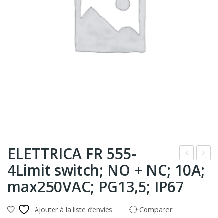
ELETTRICA FR 555-
4Limit switch; NO + NC; 10A;
Ent
elai
rele
s
max250VAC; PG13,5; IP67
c
de
011
séc
Comparer
Ajouter à la liste d’envies