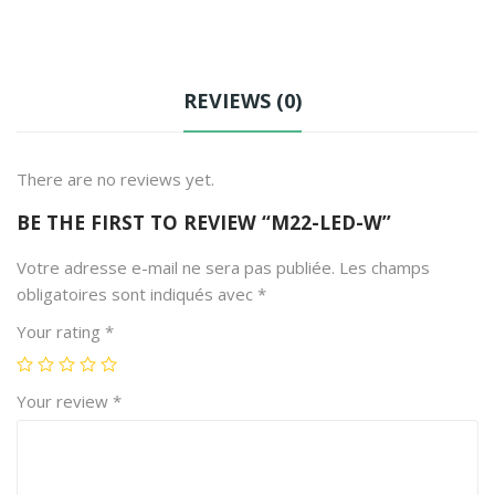
tch
Z-
S23
REVIEWS (0)
0/S
There are no reviews yet.
BE THE FIRST TO REVIEW “M22-LED-W”
Votre adresse e-mail ne sera pas publiée.
Les champs
obligatoires sont indiqués avec
*
Your rating
*
Your review
*