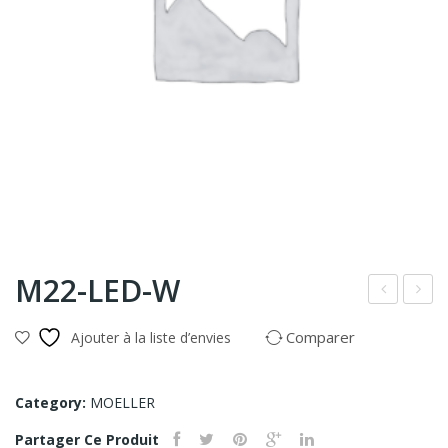
M22-LED-W
elet
22-
Comparer
Ajouter à la liste d’envies
err
LED
upt
-G
eur
Category:
MOELLER
swi
Partager Ce Produit