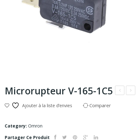
Microrupteur V-165-1C5
hot
3D
Comparer
Ajouter à la liste d’envies
oel
E-
ectr
M1
ic
AC/
Category:
Omron
E3Z
DC
Partager Ce Produit