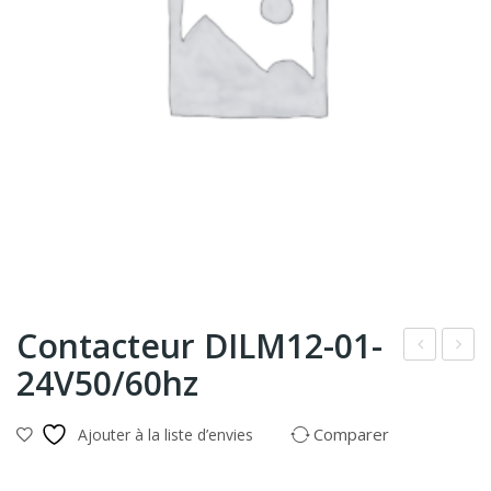
Contacteur DILM12-01-
24V50/60hz
ont
ont
act
act
Comparer
Ajouter à la liste d’envies
eur
eur
DIL
DIL