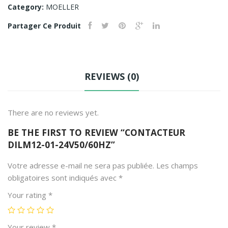
M9-
M9-
Category:
MOELLER
10
01
Partager Ce Produit
24V
230
50
V50
HZ
/60
HZ
REVIEWS (0)
There are no reviews yet.
BE THE FIRST TO REVIEW “CONTACTEUR
DILM12-01-24V50/60HZ”
Votre adresse e-mail ne sera pas publiée.
Les champs
obligatoires sont indiqués avec
*
Your rating
*
Your review
*